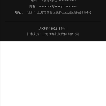
电话：
（服务热线）4008205285
邮箱：
novatork1@kingtonub.com
地址：
（工厂）上海市奉贤区钱桥工业园区钱桥路168号
沪ICP备11022134号-1
技术支持：
上海优拜机械股份有限公司